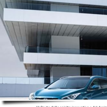
26/11/2013
Senza categoria
Hyundai
LA CITT? VIVE NUOVE EMOZIONI
Non c?? dubbio che un?auto compatta e scatt
vuol dire rinunciare allo stile. La nuova gen