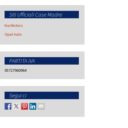
Siti Ufficiali Case Madre
Kia Motors
Opel Auto
PARTITA IVA
05727960964
Segui ci