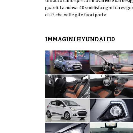
Un?auto dallo spirito innovativo e dal desig
guardi. La nuova i10 soddisfa ogni tua esige
citt? che nelle gite fuori porta.
IMMAGINI HYUNDAI I10