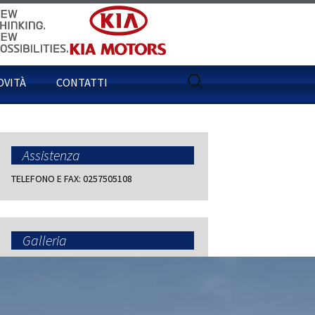
Ricerca
OVITÀ
CONTATTI
per:
Assistenza
TELEFONO E FAX: 0257505108
Galleria