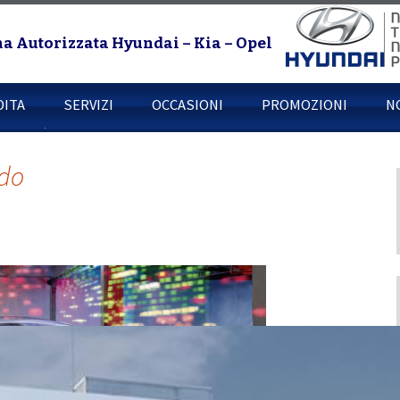
na Autorizzata Hyundai – Kia – Opel
DITA
SERVIZI
OCCASIONI
PROMOZIONI
N
o
Vendite
do
Meccanica
Elettrauto
l Milano
Revisioni
Impianti Gpl
Gommista