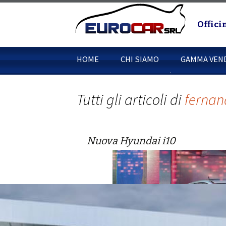
Offici
Vai
HOME
CHI SIAMO
GAMMA VEN
al
contenuto
Vendita Aut
Hyundai
Tutti gli articoli di
fernan
Auto Kia
Nuova Hyundai i10
Vendita Ope