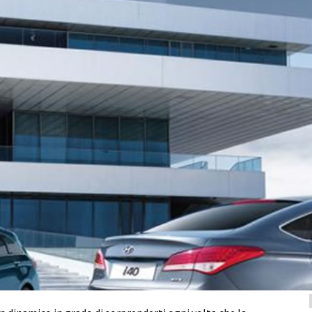
fernando
ante sia l?ideale per l?uso in citt?. Ma questo non
erazione di Hyundai i10 ne ? la dimostrazione.