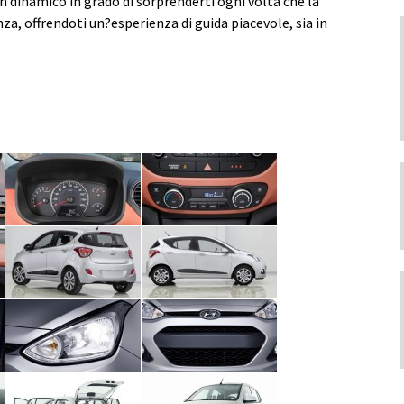
n dinamico in grado di sorprenderti ogni volta che la
nza, offrendoti un?esperienza di guida piacevole, sia in