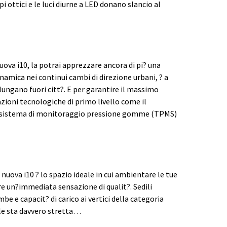
i ottici e le luci diurne a LED donano slancio al
uova i10, la potrai apprezzare ancora di pi? una
namica nei continui cambi di direzione urbani, ? a
lungano fuori citt?. E per garantire il massimo
tazioni tecnologiche di primo livello come il
 e il sistema di monitoraggio pressione gomme (TPMS)
nuova i10 ? lo spazio ideale in cui ambientare le tue
re un?immediata sensazione di qualit?. Sedili
e e capacit? di carico ai vertici della categoria
ar le sta davvero stretta…