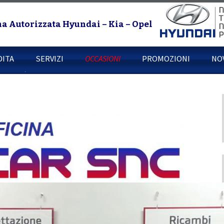
na Autorizzata Hyundai – Kia – Opel
DITA
SERVIZI
OCCASIONI
PROMOZIONI
NO
o
Vendite
Meccanica
Elettrauto
l Milano
Revisioni
Impianti Gpl
Gommista