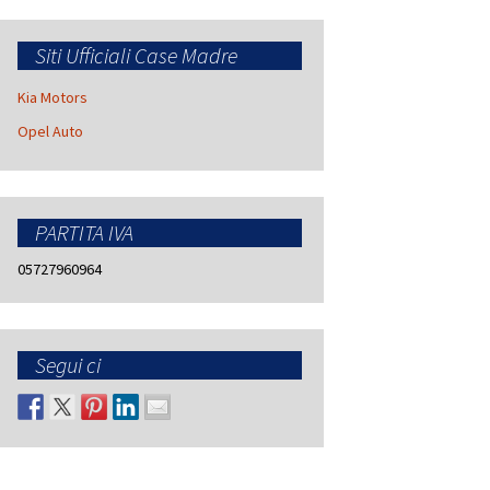
Siti Ufficiali Case Madre
Kia Motors
Opel Auto
PARTITA IVA
05727960964
Segui ci