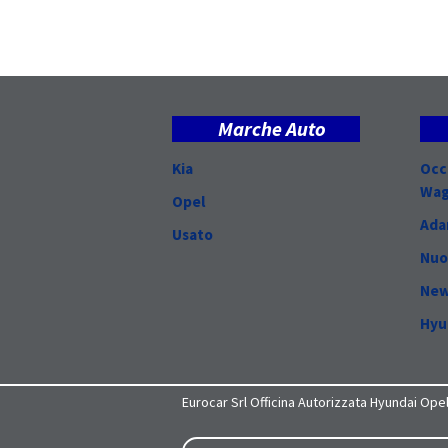
Marche Auto
Kia
Occ
Wa
Opel
Ad
Usato
Nuo
New
Hyu
Eurocar Srl Officina Autorizzata Hyundai Ope