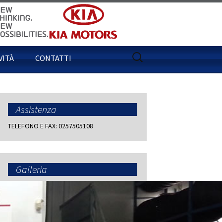
Ricerca
VITÀ
CONTATTI
per:
Assistenza
TELEFONO E FAX: 0257505108
Galleria