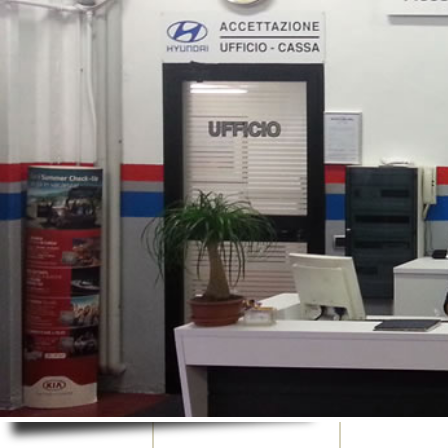
Le nostre auto occasioni sono controllate ri
Se non trovi quello che vuoi contattaci.
Nome
(obbligatorio)
E-mail
(obbligatorio)
Telefono
(obbligatorio)
Messaggio
(obbligatorio)